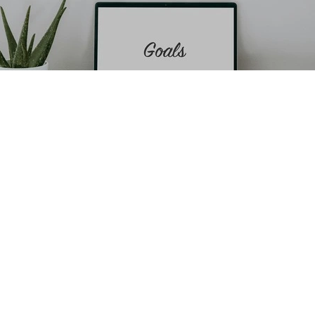
Objectifs
Ce master en finance propose une formation d'excellence alliant théorie e
pratique, dispensée par des experts académiques et professionnels. Il prép
les étudiants à des carrières variées en finance, comptabilité, audit et mar
financiers grâce à une pédagogie interactive et des études de cas.